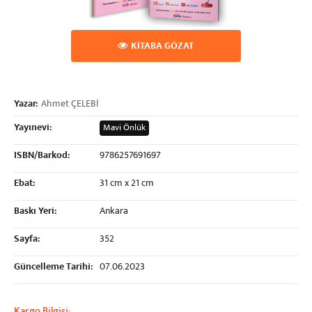
KİTABA GÖZAT
Yazar:
Ahmet ÇELEBİ
Yayınevi:
Mavi Önlük
ISBN/Barkod:
9786257691697
Ebat:
31 cm x 21 cm
Baskı Yeri:
Ankara
Sayfa:
352
Güncelleme Tarihi:
07.06.2023