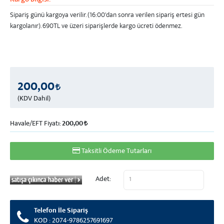
Kargo Bilgisi:
Sipariş günü kargoya verilir. (16:00'dan sonra verilen sipariş ertesi gün
kargolanır).
690TL ve üzeri
siparişlerde kargo ücreti ödenmez.
200,00
(KDV Dahil)
Havale/EFT Fiyatı:
200,00
Taksitli Ödeme Tutarları
Adet:
Telefon İle Sipariş
KOD : 2074-9786257691697