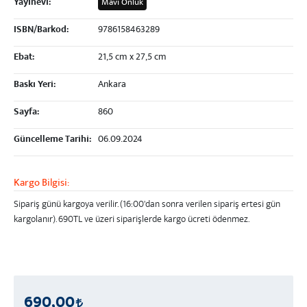
Yayınevi:
Mavi Önlük
ISBN/Barkod:
9786158463289
Ebat:
21,5 cm x 27,5 cm
Baskı Yeri:
Ankara
Sayfa:
860
Güncelleme Tarihi:
06.09.2024
Kargo Bilgisi:
Sipariş günü kargoya verilir. (16:00'dan sonra verilen sipariş ertesi gün
kargolanır).
690TL ve üzeri
siparişlerde kargo ücreti ödenmez.
690,00