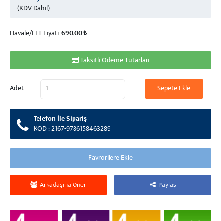
(KDV Dahil)
Havale/EFT Fiyatı:
690,00
Taksitli Ödeme Tutarları
Adet:
Telefon İle Sipariş
KOD : 2167-9786158463289
Arkadaşına Öner
Paylaş