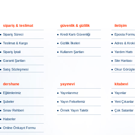
sipariş & teslimat
güvenlik & gizlilik
iletişim
Sipariş Süreci
Kredi Kartı Güvenliği
Eposta Form
Teslimat & Kargo
Gizlilik İlkeleri
Adres & Kroki
Sipariş İptali
Kullanım Şartları
Yardım Hattı
Garanti Şartları
Site Haritası
Satış Sözleşmesi
Okur Görüşler
dershane
yayınevi
kitabevi
Eğitimlerimiz
Yayınlarımız
Yayınlar
Şubeler
Yayın Felsefemiz
Yeni Çıkanlar
Sınav Rehberi
Örnek Yayın Talebi
Çok Satanlar
Haberler
Online Önkayıt Formu