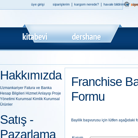
|
|
|
üye girişi
siparişlerim
kargom nerede?
havale bildirimi
üye
Hakkımızda
Franchise B
Uzmankariyer
Fatura ve Banka
Formu
Hesap Bilgileri
Hizmet Anlayışı
Proje
Yönetimi
Kurumsal Kimlik
Kurumsal
Ürünler
Satış -
Bayilik başvurusu için lütfen aşağıdaki 
Pazarlama
Kurum