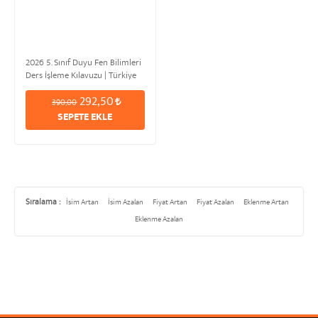
2026 5. Sınıf Duyu Fen Bilimleri
Ders İşleme Kılavuzu | Türkiye
Yüzyılı & Maarif Modeli
292,50
390,00
SEPETE EKLE
Sıralama :
İsim Artan
İsim Azalan
Fiyat Artan
Fiyat Azalan
Eklenme Artan
Eklenme Azalan