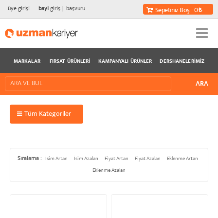
üye girişi
bayi
giriş
başvuru
Sepetiniz Boş - 0
MARKALAR
FIRSAT ÜRÜNLERI
KAMPANYALI ÜRÜNLER
DERSHANELERIMIZ
Tüm Kategoriler
Sıralama :
İsim Artan
İsim Azalan
Fiyat Artan
Fiyat Azalan
Eklenme Artan
Eklenme Azalan