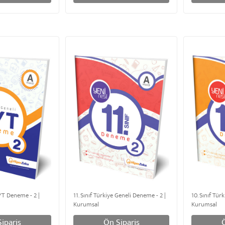
YT Deneme - 2 |
11. Sınıf Türkiye Geneli Deneme - 2 |
10. Sınıf Tür
Kurumsal
Kurumsal
ipariş
Ön Sipariş