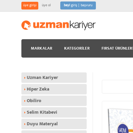
üye girişi
üye ol
bayi
giriş
başvuru
MARKALAR
KATEGORILER
FIRSAT ÜRÜNLER
Uzman Kariyer
Hiper Zeka
Obiliro
Selim Kitabevi
Duyu Materyal