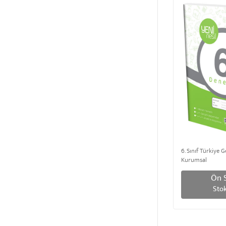
6. Sınıf Türkiye 
Kurumsal
Ön S
Stok