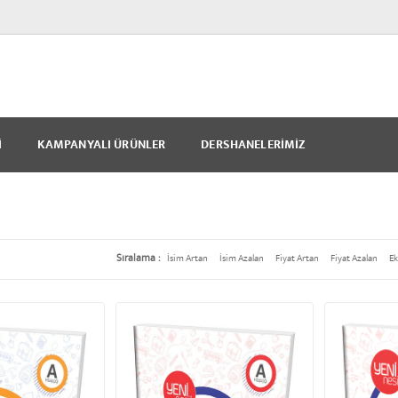
I
KAMPANYALI ÜRÜNLER
DERSHANELERIMIZ
Sıralama :
İsim Artan
İsim Azalan
Fiyat Artan
Fiyat Azalan
Ek