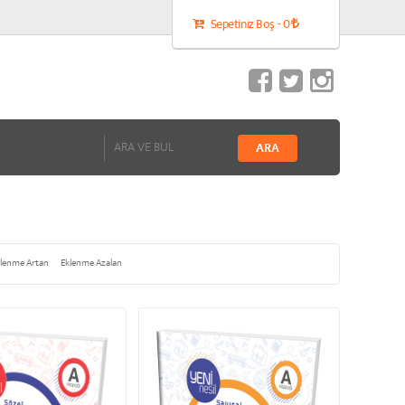
Sepetiniz Boş - 0
lenme Artan
Eklenme Azalan