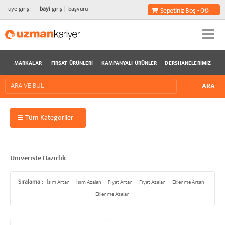
üye girişi
bayi
giriş
başvuru
Sepetiniz Boş - 0
MARKALAR
FIRSAT ÜRÜNLERI
KAMPANYALI ÜRÜNLER
DERSHANELERIMIZ
Tüm Kategoriler
Üniveriste Hazırlık
Sıralama :
İsim Artan
İsim Azalan
Fiyat Artan
Fiyat Azalan
Eklenme Artan
Eklenme Azalan