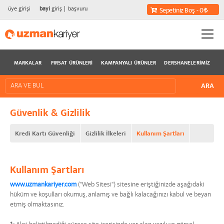
üye girişi
bayi
giriş
başvuru
Sepetiniz Boş - 0
MARKALAR
FIRSAT ÜRÜNLERI
KAMPANYALI ÜRÜNLER
DERSHANELERIMIZ
Güvenlik & Gizlilik
Kredi Kartı Güvenliği
Gizlilik İlkeleri
Kullanım Şartları
Kullanım Şartları
www.uzmankariyer.com
("Web Sitesi") sitesine eriştiğinizde aşağıdaki
hüküm ve koşulları okumuş, anlamış ve bağlı kalacağınızı kabul ve beyan
etmiş olmaktasınız.