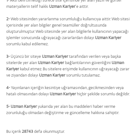
1-
Aksi belirtilmediği sürece site içerisinde yer alan yazılı ve görsel
materyallerin telif hakkı
Uzman Kariyer
’e aittir.
2-
Web sitesinden yararlanma sorumluluğu kullanıcıya aittir. Web sitesi
içerisinde yer alan bilgiler genel teamüller doğrultusunda
oluşturulmuştur. Web sitesinde yer alan bilgilerle kullanıcının yapacağı
işlemler sonucunda uğrayacağı zararlardan dolayı
Uzman Kariyer
sorumlu kabul edilemez.
3-
Üçüncü bir siteye
Uzman Kariyer
tarafından verilen veya başka
sitelerde yer alan
Uzman Kariyer
bağlantılarının güvenliğini
Uzman
Kariyer
kabul etmez. Bu sitelere erişimde kullanıcının uğrayacağı zarar
ve ziyandan dolayı
Uzman Kariyer
sorumlu tutulamaz.
4-
Yayınlanan içeriğin kesintiye uğramasından, gecikmesinden veya
hatalı olmasından dolayı
Uzman Kariyer
hiçbir şekilde sorumlu değildir.
5-
Uzman Kariyer
yukarıda yer alan bu maddeleri haber verme
zorunluluğu olmadan değiştirme ve güncelleme hakkına sahiptir.
Bu içerik
28743
defa okunmuştur.