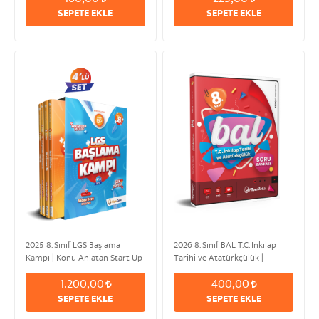
SEPETE EKLE
SEPETE EKLE
2025 8. Sınıf LGS Başlama
2026 8. Sınıf BAL T.C. İnkılap
Kampı | Konu Anlatan Start Up
Tarihi ve Atatürkçülük |
Mustafa Kemal ÖZDEN
1.200,00
400,00
SEPETE EKLE
SEPETE EKLE