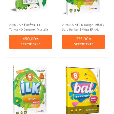
2026 5. Sınıf Haftalık HEP
2026 8. Sınıf İLK Türkçe Haftalık
Türkçe 40 Deneme | Mustafa
Soru Bankası | Müge ERKAL
KAFA
DELİKTAŞ & Nagihan
450,00
225,00
SARAÇOĞLU KAPSIZ
SEPETE EKLE
SEPETE EKLE