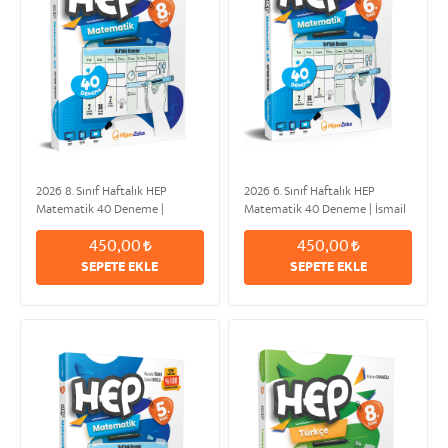
2026 8. Sınıf Haftalık HEP
2026 6. Sınıf Haftalık HEP
Matematik 40 Deneme |
Matematik 40 Deneme | İsmail
Mustafa AK & Abdurrahman
BEGİT
450,00
450,00
ULAŞ & Sefa TUNCAY &
Mehmet Can AZİZOĞLU
SEPETE EKLE
SEPETE EKLE