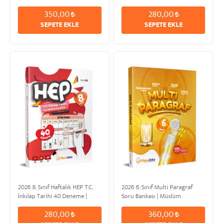
& Şahan EROĞLU
URUK
350,00
280,00
SEPETE EKLE
SEPETE EKLE
2026 8. Sınıf Haftalık HEP T.C.
2026 6. Sınıf Multi Paragraf
İnkılap Tarihi 40 Deneme |
Soru Bankası | Müslüm
Metin URUK
DANAOĞLU
280,00
360,00