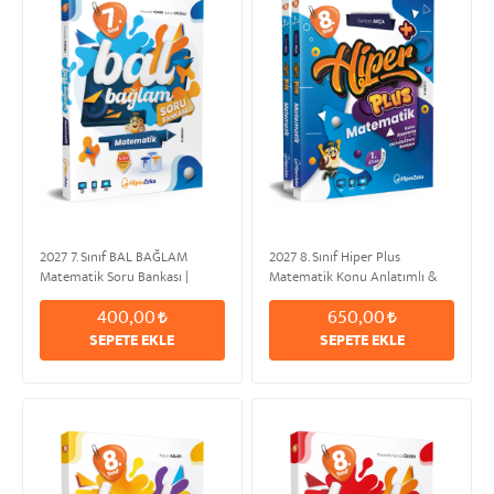
2027 7. Sınıf BAL BAĞLAM
2027 8. Sınıf Hiper Plus
Matematik Soru Bankası |
Matematik Konu Anlatımlı &
Mustafa TÜMEN & Şahan
Etkinlikli Soru Bankası | Serkan
400,00
650,00
EROĞLU
AKÇA
SEPETE EKLE
SEPETE EKLE