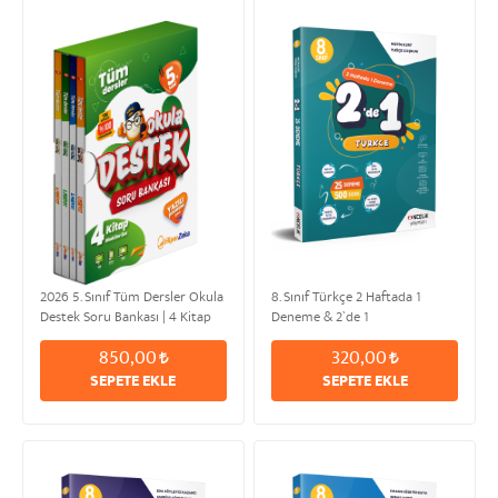
2026 5. Sınıf Tüm Dersler Okula
8. Sınıf Türkçe 2 Haftada 1
Destek Soru Bankası | 4 Kitap
Deneme & 2`de 1
Modüler Set
850,00
320,00
SEPETE EKLE
SEPETE EKLE