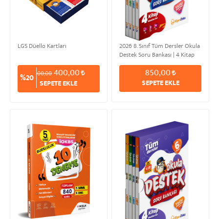
LGS Düello Kartları
2026 8. Sınıf Tüm Dersler Okula
Destek Soru Bankası | 4 Kitap
Modüler Set
400,00
850,00
500,00
%20
SEPETE EKLE
SEPETE EKLE