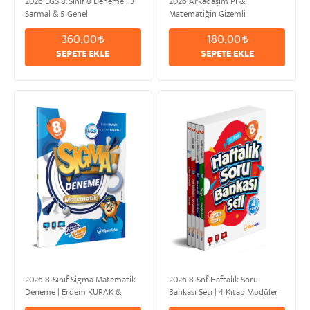
2026 LGS 8. Sınıf 8 Deneme | 3
2026 Arkadaşım Pİ &
Sarmal & 5 Genel
Matematiğin Gizemli
Kahramanıyla Sonsuz Macera |
360,00
180,00
Erdem KURAK
SEPETE EKLE
SEPETE EKLE
2026 8. Sınıf Sigma Matematik
2026 8. Snf Haftalık Soru
Deneme | Erdem KURAK &
Bankası Seti | 4 Kitap Modüler
Girayhan KAZANCI
Set