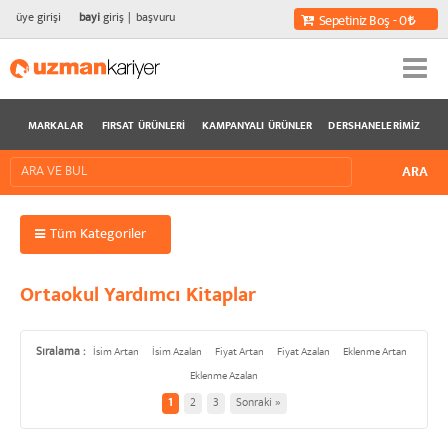
üye girişi
bayi
giriş
başvuru
Sepetiniz Boş - 0
MARKALAR
FIRSAT ÜRÜNLERI
KAMPANYALI ÜRÜNLER
DERSHANELERIMIZ
Tüm Kategoriler
Ortaokul Yardımcı Kitaplar
Sıralama :
İsim Artan
İsim Azalan
Fiyat Artan
Fiyat Azalan
Eklenme Artan
Eklenme Azalan
1
2
3
Sonraki »