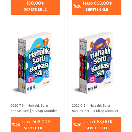
180,00
668,00
835,00
%20
SEPETE EKLE
SEPETE EKLE
2026 7. Snf Haftalık Soru
2026 6. Snf Haftalık Soru
Bankası Seti | 4 Kitap Modüler
Bankası Seti | 4 Kitap Modüler
Set
Set
668,00
668,00
835,00
835,00
%20
%20
SEPETE EKLE
SEPETE EKLE