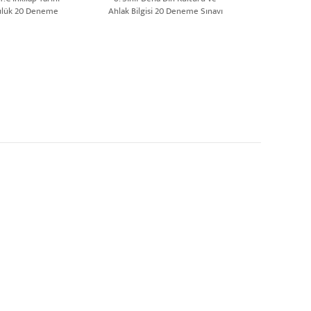
ülük 20 Deneme
Ahlak Bilgisi 20 Deneme Sınavı
 Yeni Nesil
| Yeni Nesil