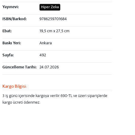
Yayınevi:
Hiper Zeka
ISBN/Barkod:
9786259701684
Ebat:
19,5 cm x 27,5 cm
Baskı Yeri:
Ankara
Sayfa:
492
Güncelleme Tarihi:
24.07.2026
Kargo Bilgisi:
3 iş günü içerisinde kargoya verilir.
690-TL ve üzeri
siparişlerde
kargo ücreti ödenmez.