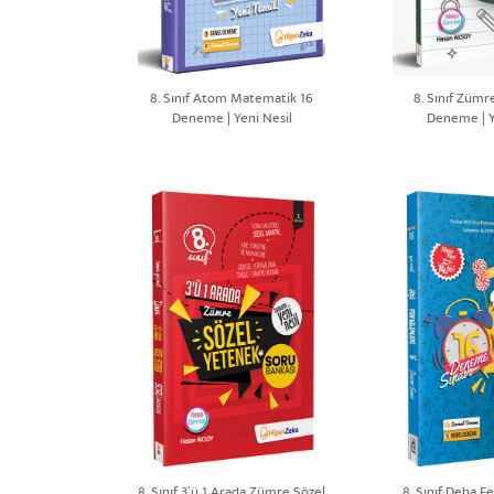
8. Sınıf Atom Matematik 16
8. Sınıf Zümr
Deneme | Yeni Nesil
Deneme | Y
8. Sınıf 3`ü 1 Arada Zümre Sözel
8. Sınıf Deha Fe