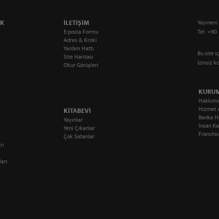
IK
ILETIŞIM
Yayınevi
E-posta Formu
Tel: +90 
Adres & Kroki
Yardım Hattı
Bu site i
Site Haritası
İzinsiz 
Okur Görüşleri
KURU
Hakkımı
Hizmet 
KITABEVI
Banka H
Yayınlar
İnsan Ka
Yeni Çıkanlar
Franchis
Çok Satanlar
rı
ları