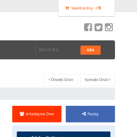
Sepetiniz Boş - 0
Önceki Ürün
Sonraki Ürün
Arkadaşına Öner
Paylaş