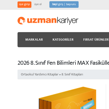
üye girişi
üye ol
bayi
giriş
başvuru
MARKALAR
KATEGORILER
FIRSAT ÜRÜNLER
2026 8. Sınıf Fen Bilimleri MAX Fasikül
Ortaokul Yardımcı Kitaplar
»
8. Sınıf Kitapları