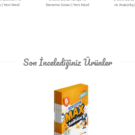
| Yeni Nesil
Deneme Sınavı | Yeni Nesil
ve Atatürkç
Sınavı |
Son İncelediğiniz Ürünler