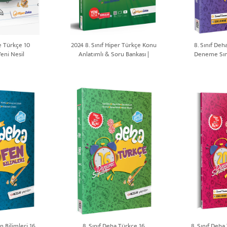
e Türkçe 10
2024 8. Sınıf Hiper Türkçe Konu
8. Sınıf De
eni Nesil
Anlatımlı & Soru Bankası |
Deneme Sına
Hasan AKSOY
n Bilimleri 16
8. Sınıf Deha Türkçe 16
8. Sınıf Deha 