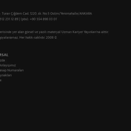
 : Turan Çiğdem Cad. 1220. sk. No:5 Ostim/Yenimahalle/ANKARA
312 231 12 89 | (pbx): +90 554 898 03 01
çerisinde yer alan görsel ve yazılı materyal Uzman Kariyer Yayınları'na aittir.
kopyalanamaz. Her hakkı saklıdır. 2008 ©
MSAL
zda
Anlayışımız
esap Numaraları
ynakları
e