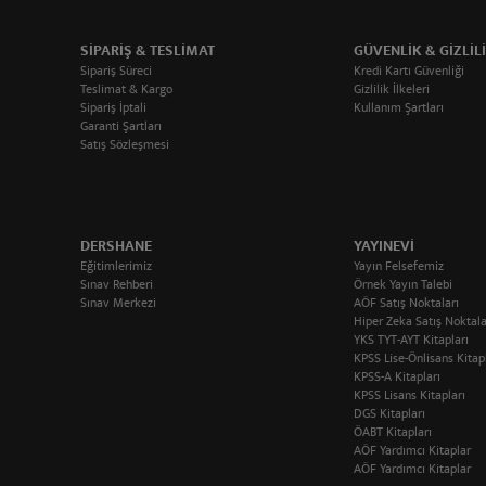
SIPARIŞ & TESLIMAT
GÜVENLIK & GIZLIL
Sipariş Süreci
Kredi Kartı Güvenliği
Teslimat & Kargo
Gizlilik İlkeleri
Sipariş İptali
Kullanım Şartları
Garanti Şartları
Satış Sözleşmesi
DERSHANE
YAYINEVI
Eğitimlerimiz
Yayın Felsefemiz
Sınav Rehberi
Örnek Yayın Talebi
Sınav Merkezi
AÖF Satış Noktaları
Hiper Zeka Satış Noktala
YKS TYT-AYT Kitapları
KPSS Lise-Önlisans Kitap
KPSS-A Kitapları
KPSS Lisans Kitapları
DGS Kitapları
ÖABT Kitapları
AÖF Yardımcı Kitaplar
AÖF Yardımcı Kitaplar