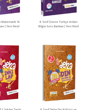
ha Matematik 16
8. Sınıf Zümre Türkçe Anlam
vı | Yeni Nesil
Bilgisi Soru Bankası | Yeni Nesil
T.C İnkılap Tarihi
8. Sınıf Deha Din Kültürü ve