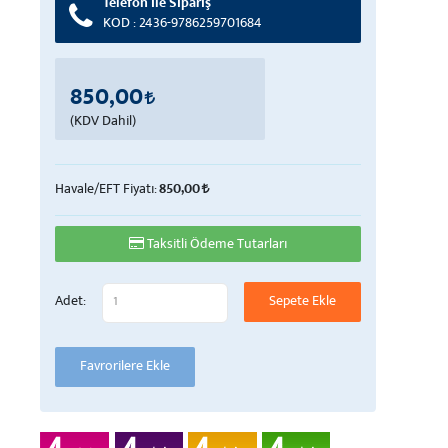
Telefon İle Sipariş
KOD : 2436-9786259701684
850,00
(KDV Dahil)
Havale/EFT Fiyatı:
850,00
Taksitli Ödeme Tutarları
Adet: