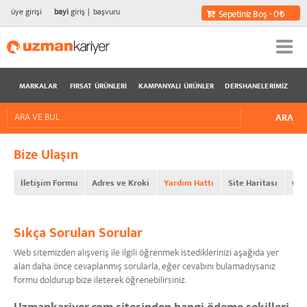
üye girişi
bayi
giriş
başvuru
Sepetiniz Boş - 0
MARKALAR
FIRSAT ÜRÜNLERI
KAMPANYALI ÜRÜNLER
DERSHANELERIMIZ
Bize Ulaşın
İletişim Formu
Adres ve Kroki
Yardım Hattı
Site Haritası
Oku
Sıkça Sorulan Sorular
Web sitemizden alışveriş ile ilgili öğrenmek istediklerinizi aşağıda yer
alan daha önce cevaplanmış sorularla, eğer cevabını bulamadıysanız
formu doldurup bize ileterek öğrenebilirsiniz.