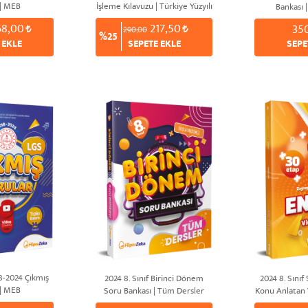
 | MEB
İşleme Kılavuzu | Türkiye Yüzyılı
Bankası 
& Maarif Modeli
68,00
217,50
35
290,00
%25
 EKLE
SEPETE EKLE
SEPE
18-2024 Çıkmış
2024 8. Sınıf Birinci Dönem
2024 8. Sınıf
 | MEB
Soru Bankası | Tüm Dersler
Konu Anlatan 
| Zeynep