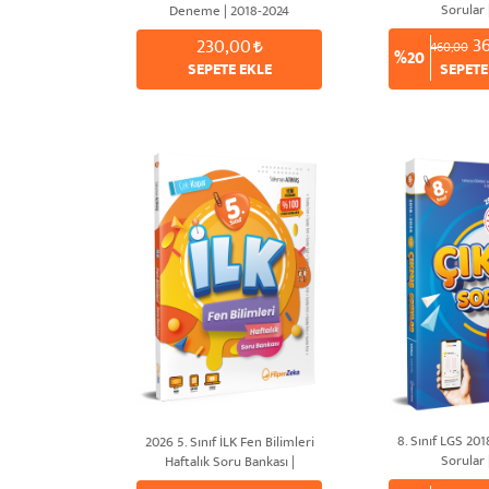
Sorular
Deneme | 2018-2024
3
230,00
460,00
%20
SEPETE EKLE
SEPETE
8. Sınıf LGS 20
2026 5. Sınıf İLK Fen Bilimleri
Sorular
Haftalık Soru Bankası |
Süleyman ALTINTAŞ