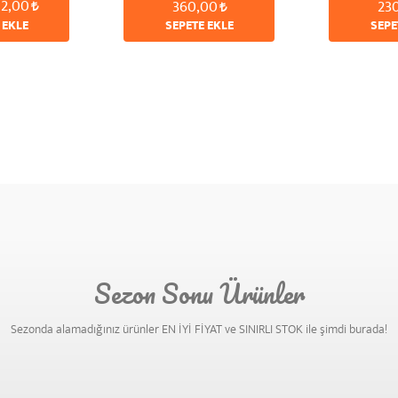
12,00
360,00
23
KAH
 EKLE
SEPETE EKLE
SEPE
Sezon Sonu Ürünler
Sezonda alamadığınız ürünler EN İYİ FİYAT ve SINIRLI STOK ile şimdi burada!