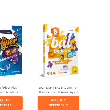
nıf Hiper Plus
2027 8. Sınıf BAL BAĞLAM Fen
onu Anlatımlı &
Bilimleri Soru Bankası | Aysun
u Bankası | Serkan
ARSLAN
0,00
450,00
KÇA
TE EKLE
SEPETE EKLE