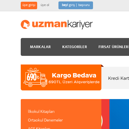
üye girişi
üye ol
bayi
giriş
başvuru
MARKALAR
KATEGORILER
FIRSAT ÜRÜNLER
İlkokul Kitapları
Ortaokul Denemeler