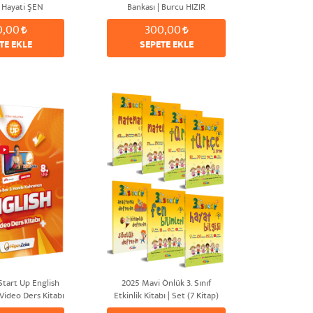
| Hayati ŞEN
Bankası | Burcu HIZIR
0,00
300,00
TE EKLE
SEPETE EKLE
 Start Up English
2025 Mavi Önlük 3. Sınıf
Video Ders Kitabı
Etkinlik Kitabı | Set (7 Kitap)
 BAV & Hande