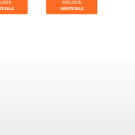
0,00
690,00
RAMAN
TE EKLE
SEPETE EKLE