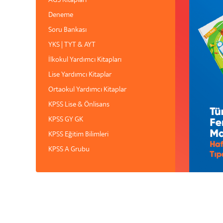
AGS Kitapları
Deneme
Soru Bankası
YKS | TYT & AYT
İlkokul Yardımcı Kitapları
Lise Yardımcı Kitaplar
Ortaokul Yardımcı Kitaplar
KPSS Lise & Önlisans
KPSS GY GK
KPSS Eğitim Bilimleri
KPSS A Grubu