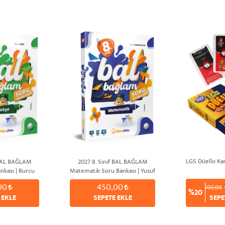
LGS Düello Kar
 BAL BAĞLAM
2027 8. Sınıf BAL BAĞLAM
nkası | Burcu
Matematik Soru Bankası | Yusuf
IR
KARAKOYUN
00
450,00
500,00
%20
 EKLE
SEPETE EKLE
SEPE