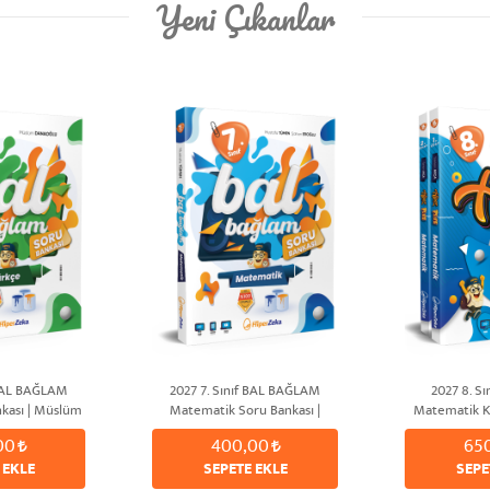
Yeni Çıkanlar
 BAL BAĞLAM
2027 7. Sınıf BAL BAĞLAM
2027 8. Sı
kası | Müslüm
Matematik Soru Bankası |
Matematik K
OĞLU
Mustafa TÜMEN & Şahan
Etkinlikli Sor
00
400,00
65
EROĞLU
A
 EKLE
SEPETE EKLE
SEPE