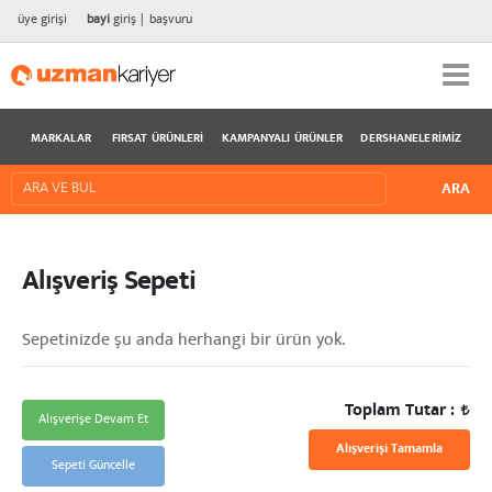
üye girişi
bayi
giriş
başvuru
MARKALAR
FIRSAT ÜRÜNLERI
KAMPANYALI ÜRÜNLER
DERSHANELERIMIZ
Alışveriş Sepeti
Sepetinizde şu anda herhangi bir ürün yok.
Toplam Tutar :
Alışverişe Devam Et
Alışverişi Tamamla
Sepeti Güncelle