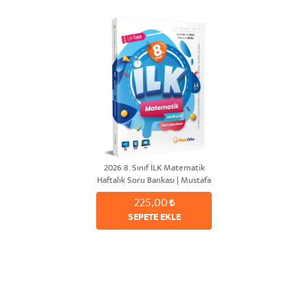
2026 8. Sınıf İLK Matematik
Haftalık Soru Bankası | Mustafa
AK & Sefa TUNCAY & Mehmet
225,00
Can AZİZOĞLU
SEPETE EKLE