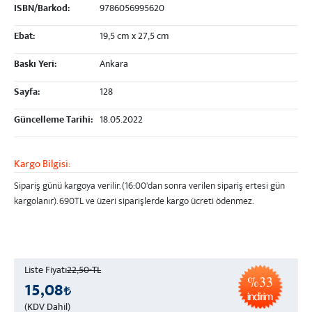
ISBN/Barkod:
9786056995620
Ebat:
19,5 cm x 27,5 cm
Baskı Yeri:
Ankara
Sayfa:
128
Güncelleme Tarihi:
18.05.2022
Kargo Bilgisi:
Sipariş günü kargoya verilir. (16:00'dan sonra verilen sipariş ertesi gün
kargolanır).
690TL ve üzeri
siparişlerde kargo ücreti ödenmez.
Liste Fiyatı
22,50-TL
%33
15,08
(KDV Dahil)