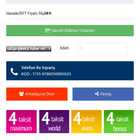
Havale/EFT Fiyatı:
15,08
Taksitli Ödeme Tutarları
Adet:
Telefon İle Sipariş
KOD : 1735-9786056995620
Arkadaşına Öner
Paylaş