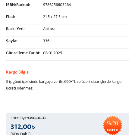
ISBN/Barkod:
9786256603264
Ebat:
21,5 x 27,5 cm
Baskı Yeri:
Ankara
Sayfa:
336
Güncelleme Tarihi:
08.01.2025
Kargo Bilgisi:
3 iş günü içerisinde kargoya verilir.
690-TL ve üzeri
siparişlerde kargo
ücreti ödenmez.
Liste Fiyatı
390,00-TL
%20
312,00
(KDV Dahil)