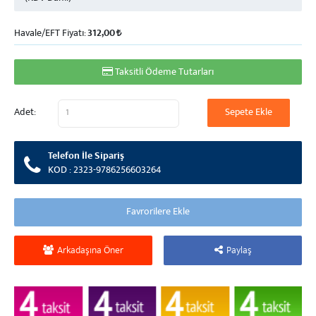
Havale/EFT Fiyatı:
312,00
Taksitli Ödeme Tutarları
Adet:
Telefon İle Sipariş
KOD : 2323-9786256603264
Arkadaşına Öner
Paylaş