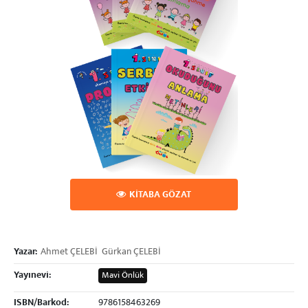
KİTABA GÖZAT
Yazar:
Ahmet ÇELEBİ
Gürkan ÇELEBİ
Yayınevi:
Mavi Önlük
ISBN/Barkod:
9786158463269