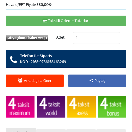
Havale/EFT Fiyatı:
380,00
Taksitli Ödeme Tutarları
Adet:
Telefon İle Sipariş
KOD : 2168-9786158463269
Arkadaşına Öner
Paylaş